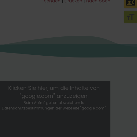
contact_phone
Senden
Drucken
nach oben
format_size
Klicken Sie hier, um die Inhalte von
"google.com" anzuzeigen.
Beim Aufruf gelten abweichende
Datenschutzbestimmungen der Webseite "google.com"